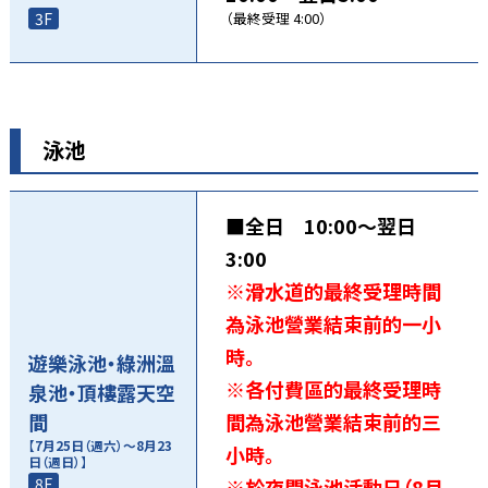
3F
（最終受理 4:00）
泳池
■全日 10:00～翌日
3:00
※滑水道的最終受理時間
為泳池營業結束前的一小
時。
遊樂泳池・綠洲溫
※各付費區的最終受理時
泉池・頂樓露天空
間
間為泳池營業結束前的三
【7月25日（週六）～8月23
小時。
日（週日）】
8F
※於夜間泳池活動日（8月